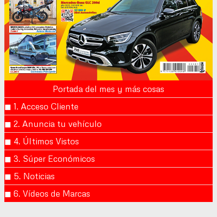
Portada del mes y más cosas
◼︎ 1. Acceso Cliente
◼︎ 2. Anuncia tu vehículo
◼︎ 4. Últimos Vistos
◼︎ 3. Súper Económicos
◼︎ 5. Noticias
◼︎ 6. Vídeos de Marcas