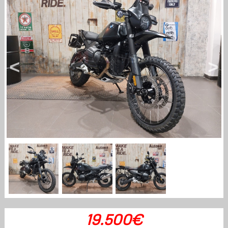
<
>
19.500€