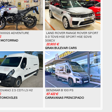
1300GS ADVENTURE
LAND ROVER RANGE ROVER SPORT
€
3.0 TDV6 HSE SPORT HSE SDV6
 MOTORRAD
306CV
22.900 €
GRAN BULEVAR CARS
OVANO 2.3 CDTi L3 H2
BENIMAR B 100 PS
€
67.422 €
UTOMOVILES
CARAVANAS PRINCIPADO