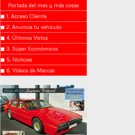
Portada del mes y más cosas
◼︎ 1. Acceso Cliente
◼︎ 2. Anuncia tu vehículo
◼︎ 4. Últimos Vistos
◼︎ 3. Súper Económicos
◼︎ 5. Noticias
◼︎ 6. Vídeos de Marcas