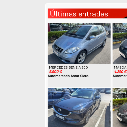
Últimas entradas
MERCEDES BENZ A 200
MAZDA 
6.900 €
4.200 €
Automercado Astur Siero
Automerc