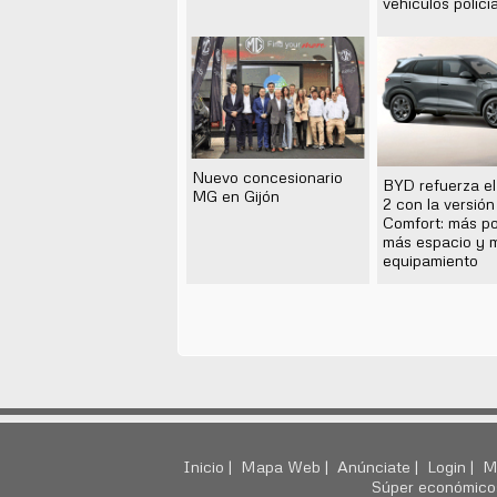
vehículos polici
Nuevo concesionario
BYD refuerza e
MG en Gijón
2 con la versión
Comfort: más po
más espacio y 
equipamiento
Inicio |
Mapa Web |
Anúnciate |
Login |
M
Súper económico