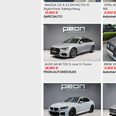
MAZDA CX-5 2.2 SKYACTIV-D
OPEL A
Style+Pack Safety+Navy
165
10.900 €
9.500 €
GARCIAUTO
Automerc
AUDI A6 40 TDI S-Line S-Tronic
BMW X1 
29.990 €
11.500 
PEON AUTOMÓVILES
Automerc