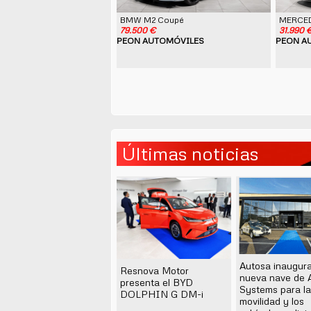
BMW M2 Coupé
MERCED
79.500 €
31.990 
PEON AUTOMÓVILES
PEON A
Últimas noticias
Autosa inaugura
Resnova Motor
nueva nave de 
presenta el BYD
Systems para la
DOLPHIN G DM-i
movilidad y los