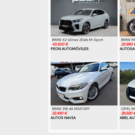
BMW X2 sDrive 20dA M-Sport
BMW R
43.500 €
23.990 
PEON AUTOMÓVILES
AUTOSA
BMW 218 dA MSPORT
OPEL M
22.490 €
26.620 
AUTOS NAVIA
ABEL A