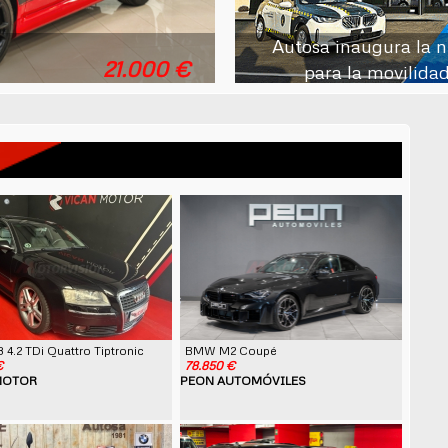
Autosa inaugura la 
151.600 €
21.000 €
para la movilidad
 4.2 TDi Quattro Tiptronic
BMW M2 Coupé
€
78.850 €
MOTOR
PEON AUTOMÓVILES