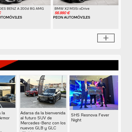
ES BENZ A 200d 8G AMG
BMW X2 M35i xDrive
€
56.990 €
UTOMÓVILES
PEON AUTOMÓVILES
+
 la
Adarsa da la bienvenida
SHS Resnova Fever
Armor
al futuro SUV de
Night
Mercedes-Benz con los
nuevos GLB y GLC