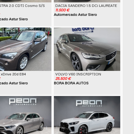
STRA 2.0 CDTI Cosmo S/S
DACIA SANDERO 1.5 DCi LAUREATE
11.500 €
Automercado Astur Siero
ado Astur Siero
xDrive 20d E84
VOLVO V60 INSCRIPTION
€
25.500 €
ado Astur Siero
BORA BORA AUTOS