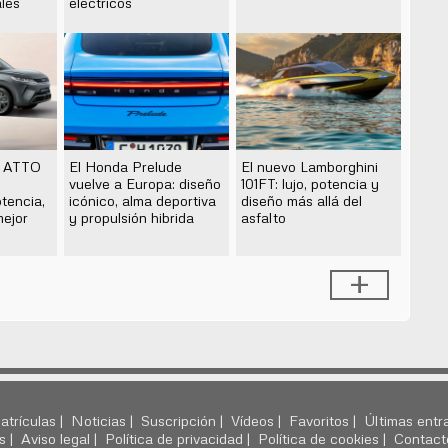
ales
eléctricos
l ATTO
El Honda Prelude
El nuevo Lamborghini
vuelve a Europa: diseño
101FT: lujo, potencia y
tencia,
icónico, alma deportiva
diseño más allá del
mejor
y propulsión hibrida
asfalto
+
atrículas |
Noticias |
Suscripción |
Vídeos |
Favoritos |
Últimas entr
s |
Aviso legal |
Política de privacidad |
Política de cookies |
Contact