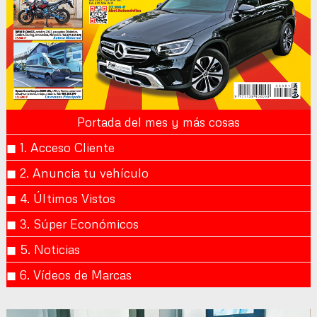
Portada del mes y más cosas
◼︎ 1. Acceso Cliente
◼︎ 2. Anuncia tu vehículo
◼︎ 4. Últimos Vistos
◼︎ 3. Súper Económicos
◼︎ 5. Noticias
◼︎ 6. Vídeos de Marcas