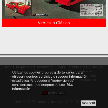
Vehículo Clásico
Inicio |
Mapa Web |
Anúnciate |
Login |
Matrículas |
Noticias |
Suscripción |
Vídeos |
Favoritos |
Últimas entradas |
Utilizamos cookies propias y de terceros para
Últimos vistos |
Repuestos |
Motos |
Súper económicos |
ofrecer nuestros servicios y recoger información
Aviso legal |
Política de privacidad |
Política de cookies |
estadística. Al acceder a "motovision.es"
Contacte con Motorvisión
consideramos que aceptas su uso.
Más
información
1994-2026 Ediciones Visión S.L. C.I.F.: B-33815291