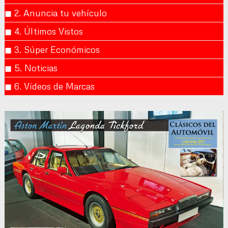
◼︎ 2. Anuncia tu vehículo
◼︎ 4. Últimos Vistos
◼︎ 3. Súper Económicos
◼︎ 5. Noticias
◼︎ 6. Vídeos de Marcas