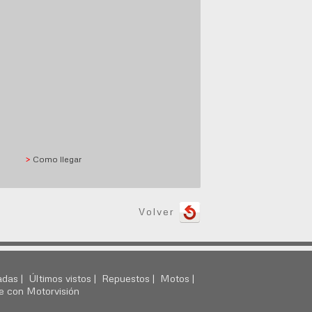
>
Como llegar
Volver
adas |
Últimos vistos |
Repuestos |
Motos |
e con Motorvisión