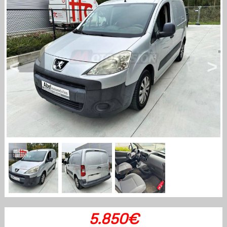
<
>
5.850€