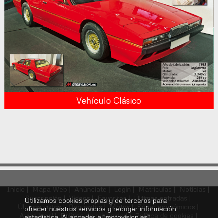
Vehículo Clásico
Inicio |
Mapa Web |
Anúnciate |
Login |
Matrículas |
Noticias |
Suscripción |
Vídeos |
Favoritos |
Últimas entradas |
Utilizamos cookies propias y de terceros para
Últimos vistos |
Repuestos |
Motos |
Súper económicos |
ofrecer nuestros servicios y recoger información
Aviso legal |
Política de privacidad |
Política de cookies |
estadística. Al acceder a "motovision.es"