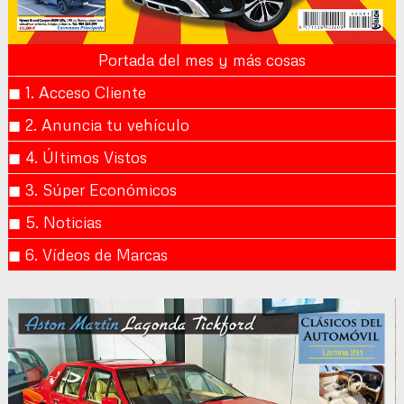
Portada del mes y más cosas
◼︎ 1. Acceso Cliente
◼︎ 2. Anuncia tu vehículo
◼︎ 4. Últimos Vistos
◼︎ 3. Súper Económicos
◼︎ 5. Noticias
◼︎ 6. Vídeos de Marcas