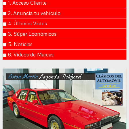
◼︎ 1. Acceso Cliente
◼︎ 2. Anuncia tu vehículo
◼︎ 4. Últimos Vistos
◼︎ 3. Súper Económicos
◼︎ 5. Noticias
◼︎ 6. Vídeos de Marcas