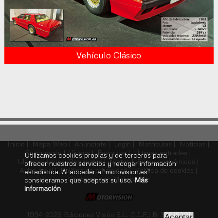
Vehículo Clásico
Inicio |
Mapa Web |
Anúnciate |
Login |
Matrículas |
Noticias |
Suscripción |
Vídeos |
Favoritos |
Últimas entradas |
Utilizamos cookies propias y de terceros para
Últimos vistos |
Repuestos |
Motos |
Súper económicos |
ofrecer nuestros servicios y recoger información
Aviso legal |
Política de privacidad |
Política de cookies |
estadística. Al acceder a "motovision.es"
Contacte con Motorvisión
consideramos que aceptas su uso.
Más
información
1994-2026 Ediciones Visión S.L. C.I.F.: B-33815291