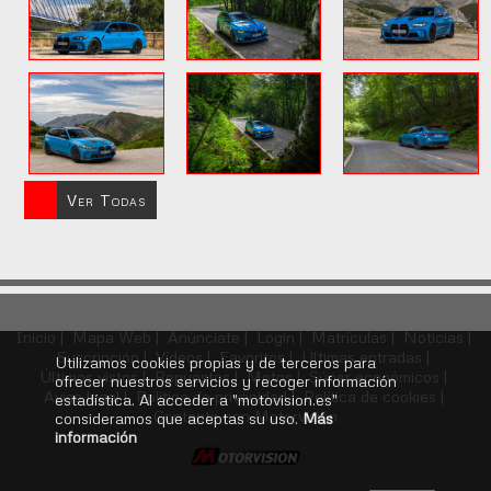
Ver Todas
Inicio |
Mapa Web |
Anúnciate |
Login |
Matrículas |
Noticias |
Suscripción |
Vídeos |
Favoritos |
Últimas entradas |
Utilizamos cookies propias y de terceros para
Últimos vistos |
Repuestos |
Motos |
Súper económicos |
ofrecer nuestros servicios y recoger información
Aviso legal |
Política de privacidad |
Política de cookies |
estadística. Al acceder a "motovision.es"
Contacte con Motorvisión
consideramos que aceptas su uso.
Más
información