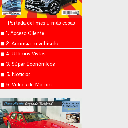
Portada del mes y más cosas
◼︎ 1. Acceso Cliente
◼︎ 2. Anuncia tu vehículo
◼︎ 4. Últimos Vistos
◼︎ 3. Súper Económicos
◼︎ 5. Noticias
◼︎ 6. Vídeos de Marcas