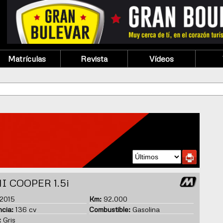
Matrículas
Revista
Vídeos
I COOPER 1.5i
2015
Km:
92.000
cia:
136 cv
Combustible:
Gasolina
:
Gris