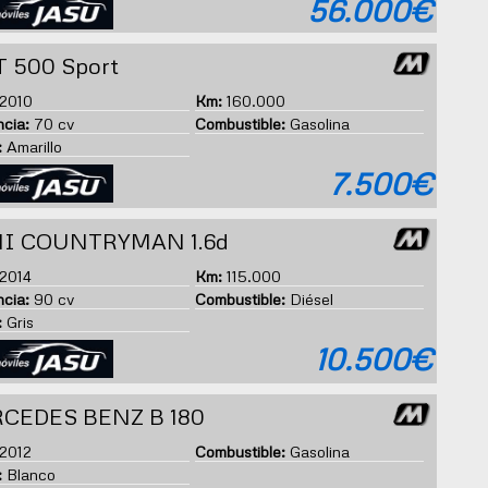
56.000€
T 500 Sport
2010
Km:
160.000
cia:
70 cv
Combustible:
Gasolina
:
Amarillo
7.500€
I COUNTRYMAN 1.6d
2014
Km:
115.000
cia:
90 cv
Combustible:
Diésel
:
Gris
10.500€
CEDES BENZ B 180
2012
Combustible:
Gasolina
:
Blanco