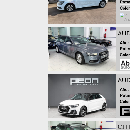
Poten
Color
AUD
Año:
Poten
Color
AUDI
Año:
Poten
Color
CIT