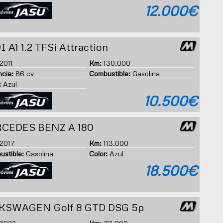
12.000€
 A1 1.2 TFSi Attraction
2011
Km:
130.000
cia:
86 cv
Combustible:
Gasolina
:
Azul
10.500€
CEDES BENZ A 180
2017
Km:
113.000
stible:
Gasolina
Color:
Azul
18.500€
KSWAGEN Golf 8 GTD DSG 5p