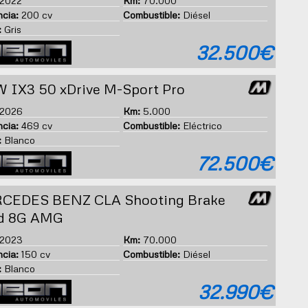
2022
Km:
70.000
cia:
200 cv
Combustible:
Diésel
:
Gris
32.500€
 IX3 50 xDrive M-Sport Pro
2026
Km:
5.000
cia:
469 cv
Combustible:
Eléctrico
:
Blanco
72.500€
CEDES BENZ CLA Shooting Brake
d 8G AMG
2023
Km:
70.000
cia:
150 cv
Combustible:
Diésel
:
Blanco
32.990€