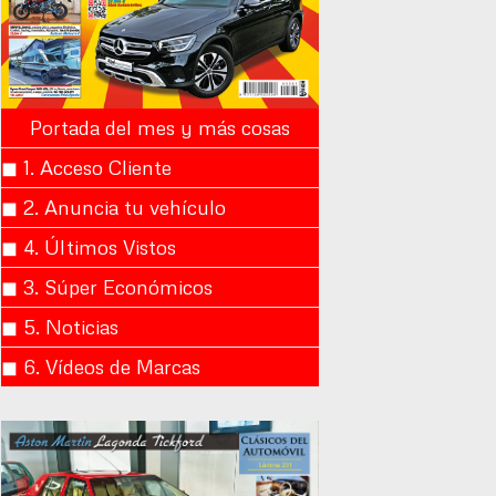
Portada del mes y más cosas
◼︎ 1. Acceso Cliente
◼︎ 2. Anuncia tu vehículo
◼︎ 4. Últimos Vistos
◼︎ 3. Súper Económicos
◼︎ 5. Noticias
◼︎ 6. Vídeos de Marcas