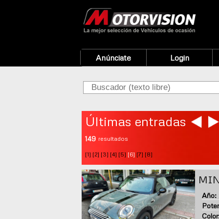
Anúnciate
Login
Últimas entradas
149
resultados
[1]
[2]
[3]
[4]
[5]
[6]
[7]
[8]
MIN
Año:
Poten
Color