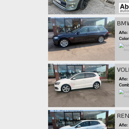
BMW
Año:
Color
VOL
Año:
Combu
REN
Año: