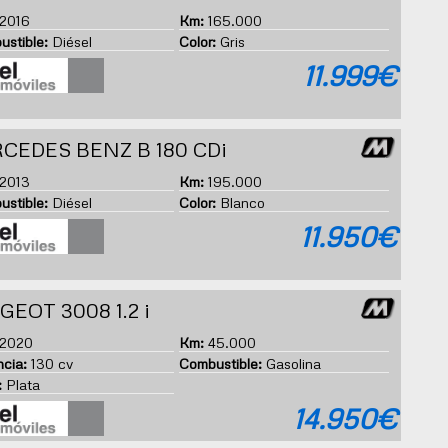
2016
Km:
165.000
stible:
Diésel
Color:
Gris
11.999€
CEDES BENZ B 180 CDi
2013
Km:
195.000
stible:
Diésel
Color:
Blanco
11.950€
GEOT 3008 1.2 i
2020
Km:
45.000
cia:
130 cv
Combustible:
Gasolina
:
Plata
14.950€