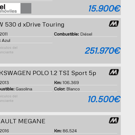
15.900€
 530 d xDrive Touring
2011
Combustible:
Diésel
:
Azul
251.970€
KSWAGEN POLO 1.2 TSI Sport 5p
2013
Km:
106.369
stible:
Gasolina
Color:
Blanco
10.500€
AULT MEGANE
2016
Km:
86.524