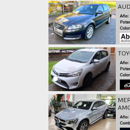
AUD
Año:
Poten
Color
TOY
Año:
Poten
Color
MER
AMG
Año:
Combu