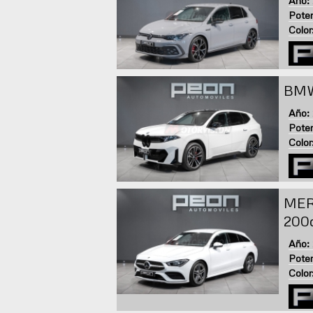
Año:
Poten
Color
BMW
Año:
Poten
Color
MER
200
Año:
Poten
Color