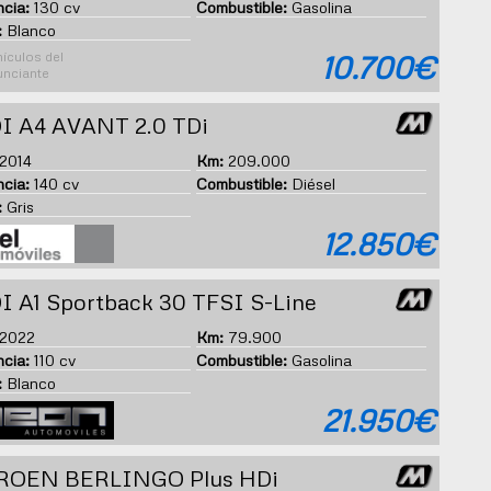
cia:
130 cv
Combustible:
Gasolina
:
Blanco
10.700€
I A4 AVANT 2.0 TDi
2014
Km:
209.000
cia:
140 cv
Combustible:
Diésel
:
Gris
12.850€
 A1 Sportback 30 TFSI S-Line
2022
Km:
79.900
cia:
110 cv
Combustible:
Gasolina
:
Blanco
21.950€
ROEN BERLINGO Plus HDi