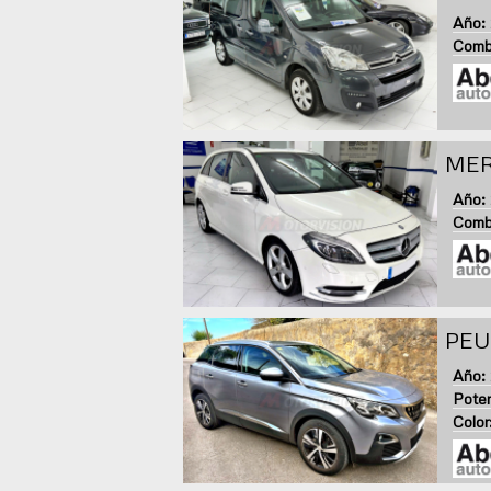
Año:
Combu
MER
Año:
Combu
PEU
Año:
Poten
Color