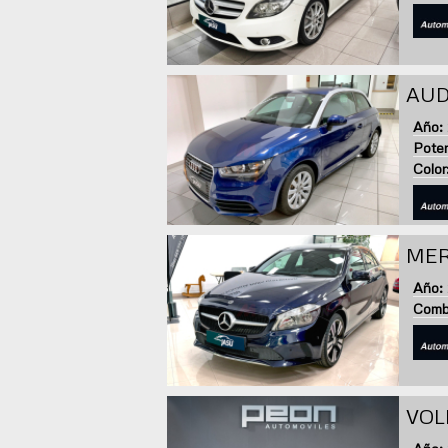
AUDI
Año:
Poten
Color
MER
Año:
Combu
VOL