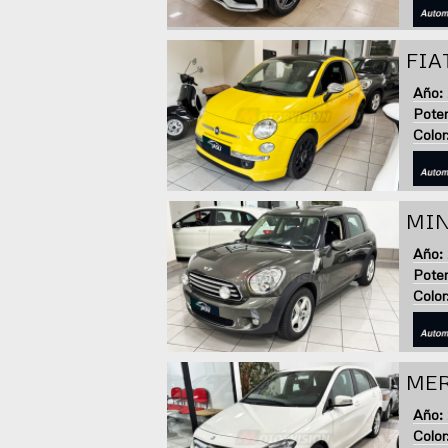
FIA
Año:
Poten
Color
MIN
Año:
Poten
Color
MER
Año:
Color