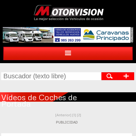
Vídeos de Coches de
Portada
[Anterior]
[1]
[2]
PUBLICIDAD